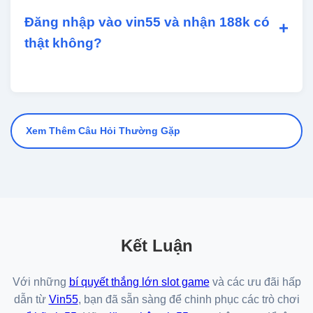
Đăng nhập vào vin55 và nhận 188k có
+
thật không?
Xem Thêm Câu Hỏi Thường Gặp
Kết Luận
Với những
bí quyết thắng lớn slot game
và các ưu đãi hấp
dẫn từ
Vin55
, bạn đã sẵn sàng để chinh phục các trò chơi