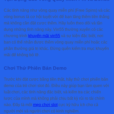
Các tính năng như vòng quay miễn phí (Free Spins) và các
vòng bonus là cơ hội tuyệt vời để bạn tăng thêm tiền thắng
mà không cần đặt cược thêm. Hãy luôn theo dõi và tận
dụng những tính năng này. Vin55 thường xuyên có các
chương trình
khuyến mãi vin55
và sự kiện đặc biệt, nơi
bạn có thể nhận được thêm vòng quay miễn phí hoặc các
phần thưởng giá trị khác. Đừng quên kiểm tra mục khuyến
mãi để không bỏ lỡ.
Chơi Thử Phiên Bản Demo
Trước khi đặt cược bằng tiền thật, hãy thử chơi phiên bản
demo của trò chơi slot đó. Điều này giúp bạn làm quen với
luật chơi, các tính năng đặc biệt, và kiểm tra các chiến
lược của mình mà không phải chịu bất kỳ rủi ro tài chính
nào. Đây là một
mẹo chơi slot
cực kỳ hữu ích cho cả
người mới và người chơi có kinh nghiệm.