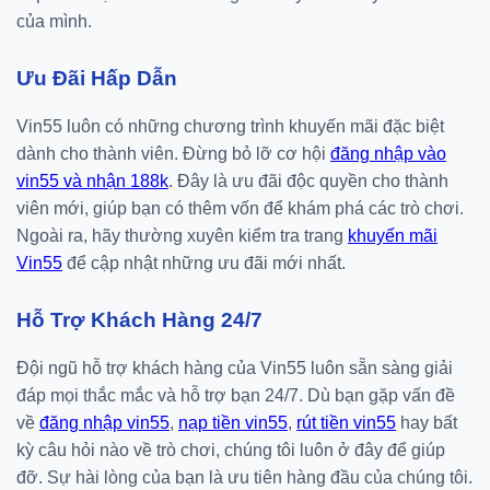
của mình.
Ưu Đãi Hấp Dẫn
Vin55 luôn có những chương trình khuyến mãi đặc biệt
dành cho thành viên. Đừng bỏ lỡ cơ hội
đăng nhập vào
vin55 và nhận 188k
. Đây là ưu đãi độc quyền cho thành
viên mới, giúp bạn có thêm vốn để khám phá các trò chơi.
Ngoài ra, hãy thường xuyên kiểm tra trang
khuyến mãi
Vin55
để cập nhật những ưu đãi mới nhất.
Hỗ Trợ Khách Hàng 24/7
Đội ngũ hỗ trợ khách hàng của Vin55 luôn sẵn sàng giải
đáp mọi thắc mắc và hỗ trợ bạn 24/7. Dù bạn gặp vấn đề
về
đăng nhập vin55
,
nạp tiền vin55
,
rút tiền vin55
hay bất
kỳ câu hỏi nào về trò chơi, chúng tôi luôn ở đây để giúp
đỡ. Sự hài lòng của bạn là ưu tiên hàng đầu của chúng tôi.