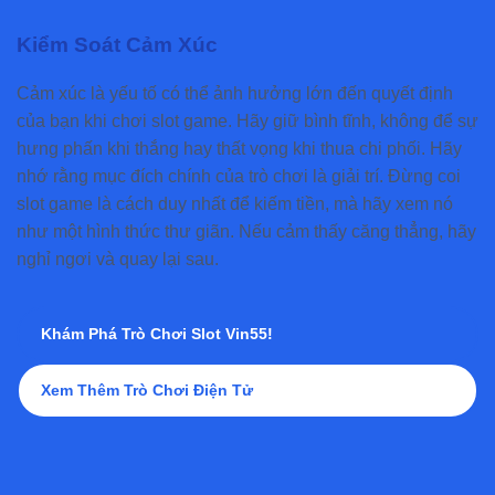
Kiểm Soát Cảm Xúc
Cảm xúc là yếu tố có thể ảnh hưởng lớn đến quyết định
của bạn khi chơi slot game. Hãy giữ bình tĩnh, không để sự
hưng phấn khi thắng hay thất vọng khi thua chi phối. Hãy
nhớ rằng mục đích chính của trò chơi là giải trí. Đừng coi
slot game là cách duy nhất để kiếm tiền, mà hãy xem nó
như một hình thức thư giãn. Nếu cảm thấy căng thẳng, hãy
nghỉ ngơi và quay lại sau.
Khám Phá Trò Chơi Slot Vin55!
Xem Thêm Trò Chơi Điện Tử