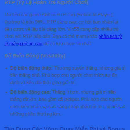
RTP (Tỷ Lệ Hoàn Trả Người Chơi)
Ưu tiên các game slot có RTP cao (Return to Player),
thường là trên 96%. RTP càng cao, cơ hội bạn nhận lại
tiền cược về lâu dài càng lớn. Vin55 cung cấp nhiều trò
chơi với RTP hấp dẫn. Bạn có thể tham khảo
phân tích tỷ
lệ thắng nổ hũ cao
để có lựa chọn tốt nhất.
Độ Biến Động (Volatility)
Độ biến động thấp:
Thường xuyên thắng, nhưng giá trị
tiền thắng nhỏ. Phù hợp cho người chơi thích sự ổn
định và kéo dài thời gian giải trí.
Độ biến động cao:
Thắng ít hơn, nhưng giá trị tiền
thắng rất lớn, bao gồm cả jackpot. Phù hợp cho người
chơi kiên nhẫn và sẵn sàng chấp nhận rủi ro cao để săn
những phần thưởng lớn.
Tận Dụng Các Vòng Quay Miễn Phí và Bonus