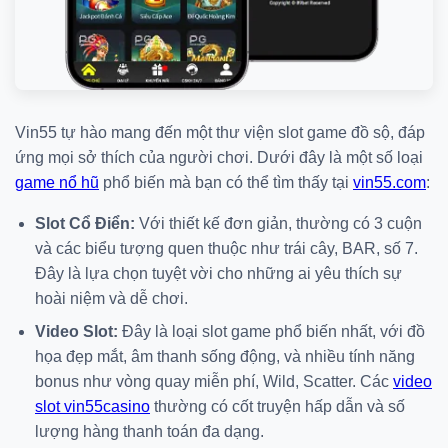
Vin55 tự hào mang đến một thư viện slot game đồ sộ, đáp
ứng mọi sở thích của người chơi. Dưới đây là một số loại
game nổ hũ
phổ biến mà bạn có thể tìm thấy tại
vin55.com
:
Slot Cổ Điển:
Với thiết kế đơn giản, thường có 3 cuộn
và các biểu tượng quen thuộc như trái cây, BAR, số 7.
Đây là lựa chọn tuyệt vời cho những ai yêu thích sự
hoài niệm và dễ chơi.
Video Slot:
Đây là loại slot game phổ biến nhất, với đồ
họa đẹp mắt, âm thanh sống động, và nhiều tính năng
bonus như vòng quay miễn phí, Wild, Scatter. Các
video
slot vin55casino
thường có cốt truyện hấp dẫn và số
lượng hàng thanh toán đa dạng.