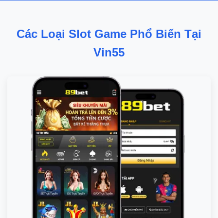
Các Loại Slot Game Phổ Biến Tại
Vin55