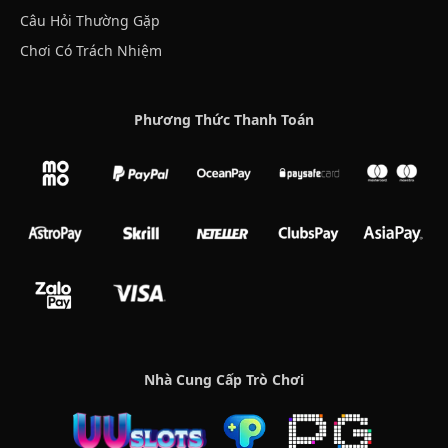
Câu Hỏi Thường Gặp
Chơi Có Trách Nhiệm
Phương Thức Thanh Toán
Nhà Cung Cấp Trò Chơi