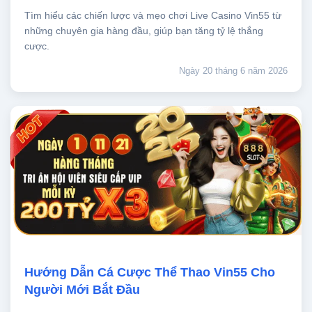
Tìm hiểu các chiến lược và mẹo chơi Live Casino Vin55 từ
những chuyên gia hàng đầu, giúp bạn tăng tỷ lệ thắng
cược.
Ngày 20 tháng 6 năm 2026
Hướng Dẫn Cá Cược Thể Thao Vin55 Cho
Người Mới Bắt Đầu