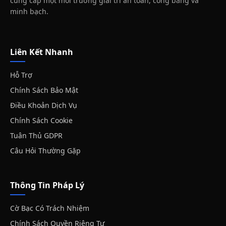
cung cấp một môi trường giải trí an toàn, công bằng và
minh bạch.
Liên Kết Nhanh
Hỗ Trợ
Chính Sách Bảo Mật
Điều Khoản Dịch Vụ
Chính Sách Cookie
Tuân Thủ GDPR
Câu Hỏi Thường Gặp
Thông Tin Pháp Lý
Cờ Bạc Có Trách Nhiệm
Chính Sách Quyền Riêng Tư