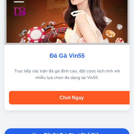
Đá Gà Vin55
Trực tiếp các trận đá gà đỉnh cao, đặt cược kịch tính với
nhiều lựa chọn đa dạng tại Vin55.
Chơi Ngay