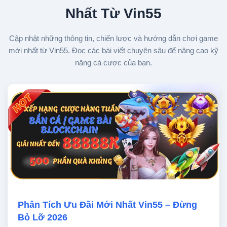
Nhất Từ Vin55
Cập nhật những thông tin, chiến lược và hướng dẫn chơi game
mới nhất từ Vin55. Đọc các bài viết chuyên sâu để nâng cao kỹ
năng cá cược của bạn.
Phân Tích Ưu Đãi Mới Nhất Vin55 – Đừng
Bỏ Lỡ 2026