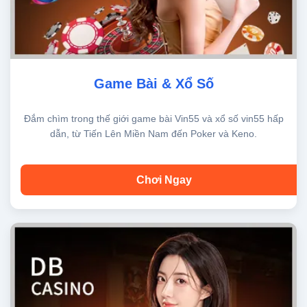
Game Bài & Xổ Số
Đắm chìm trong thế giới game bài Vin55 và xổ số vin55 hấp
dẫn, từ Tiến Lên Miền Nam đến Poker và Keno.
Chơi Ngay