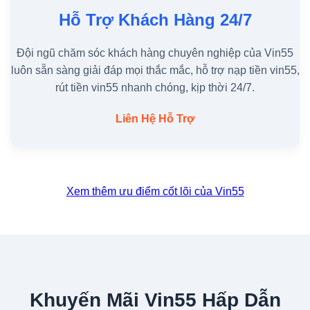
Hỗ Trợ Khách Hàng 24/7
Đội ngũ chăm sóc khách hàng chuyên nghiệp của Vin55
luôn sẵn sàng giải đáp mọi thắc mắc, hỗ trợ nạp tiền vin55,
rút tiền vin55 nhanh chóng, kịp thời 24/7.
Liên Hệ Hỗ Trợ
Xem thêm ưu điểm cốt lõi của Vin55
Khuyến Mãi Vin55 Hấp Dẫn