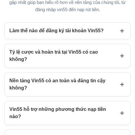
gặp nhất giúp bạn hiểu rõ hơn về nền tảng của chúng tôi, từ
đăng nhập vin55 đến nạp rút tiền.
+
Làm thế nào để đăng ký tài khoản Vin55?
Tỷ lệ cược và hoàn trả tại Vin55 có cao
+
không?
Nền tảng Vin55 có an toàn và đáng tin cậy
+
không?
Vin55 hỗ trợ những phương thức nạp tiền
+
nào?