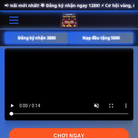
📢
 ký nhận ngay 128K! ⚡ Cơ hội vàng, đừng bỏ lỡ!
•
💰 Thưởng 20
Đăng ký nhận 388K
Nạp đầu tặng 500K
CHƠI NGAY