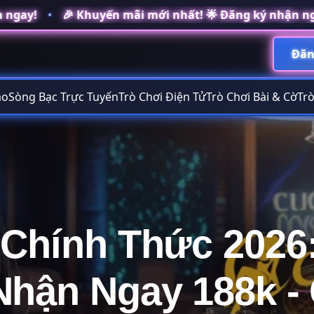
i mới nhất! 🌟 Đăng ký nhận ngay 128K! ⚡ Cơ hội vàng, 
Đăn
ao
Sòng Bạc Trực Tuyến
Trò Chơi Điện Tử
Trò Chơi Bài & Cờ
Trò
 Chính Thức 2026
Nhận Ngay 188k -