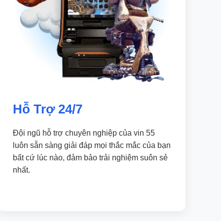
Hỗ Trợ 24/7
Đội ngũ hỗ trợ chuyên nghiệp của vin 55
luôn sẵn sàng giải đáp mọi thắc mắc của bạn
bất cứ lúc nào, đảm bảo trải nghiệm suôn sẻ
nhất.