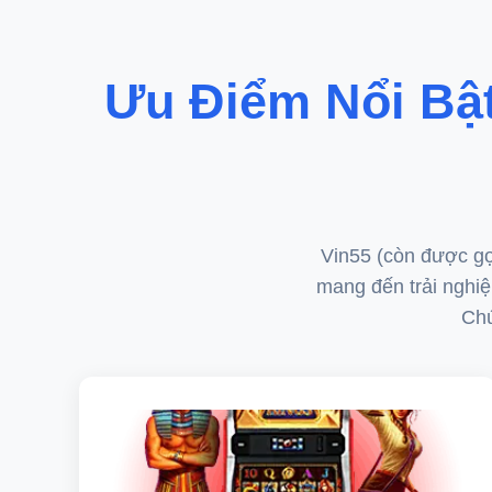
Ưu Điểm Nổi Bật
Vin55 (còn được gọi
mang đến trải nghiệ
Chú