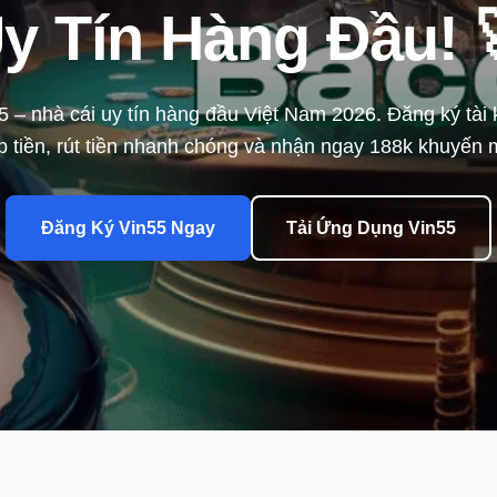
y Tín Hàng Đầu! 
– nhà cái uy tín hàng đầu Việt Nam 2026. Đăng ký tài 
p tiền, rút tiền nhanh chóng và nhận ngay 188k khuyến 
Đăng Ký Vin55 Ngay
Tải Ứng Dụng Vin55