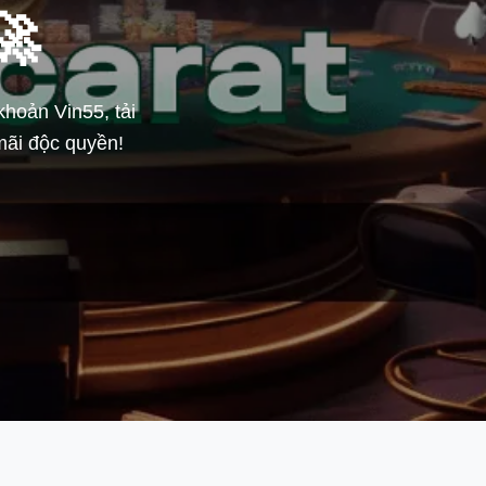
🚀
khoản Vin55, tải
mãi độc quyền!