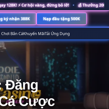
đừng bỏ lỡ!
•
💰 Thưởng 200K mỗi ngày! 💸 Hoàn trả c
g ký nhận 388K
Nạp đầu tặng 500K
 Chơi Bắn Cá
Khuyến Mãi
Tải Ứng Dụng
: Đăng
 Cá Cược