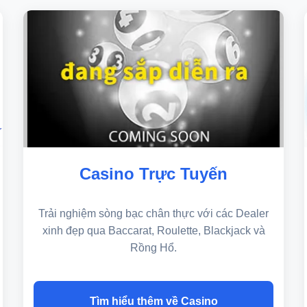
Casino Trực Tuyến
Trải nghiệm sòng bạc chân thực với các Dealer
xinh đẹp qua Baccarat, Roulette, Blackjack và
Rồng Hổ.
Tìm hiểu thêm về Casino