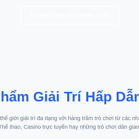
Tìm Hiểu Thêm Về Ưu Điểm Vin55
hẩm Giải Trí Hấp Dẫn
hế giới giải trí đa dạng với hàng trăm trò chơi từ các n
Thể thao, Casino trực tuyến hay những trò chơi dân gian