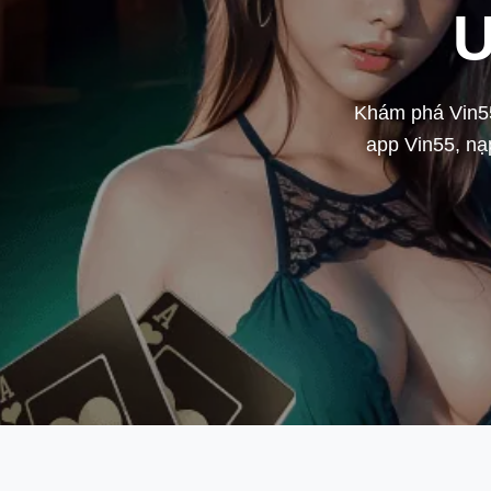
U
Khám phá Vin55 
app Vin55, nạ