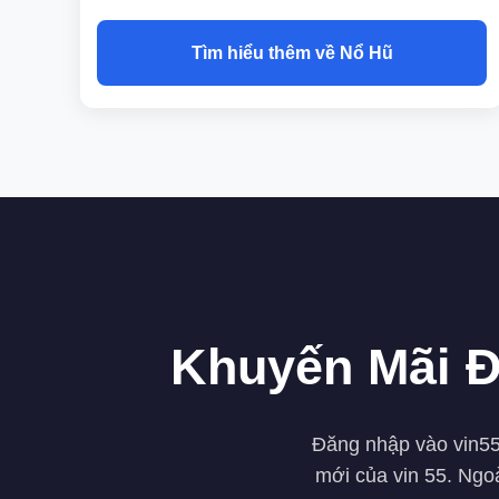
Tìm hiểu thêm về Nổ Hũ
Khuyến Mãi Đ
Đăng nhập vào vin55
mới của vin 55. Ngoà