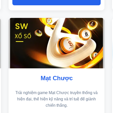
Mạt Chược
Trải nghiệm game Mạt Chược truyền thống và
hiện đại, thể hiện kỹ năng và trí tuệ để giành
chiến thắng.