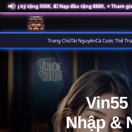
📢
💵 Nạp đầu tặng 888K, ⭐ Tham gia ngay!
•
🎉 Khuyến mã
Trang Chủ
Tài Nguyên
Cá Cược Thể Th
Vin55
Nhập & 