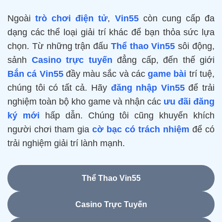
Ngoài
trò chơi điện tử
,
Vin55
còn cung cấp đa
dạng các thể loại giải trí khác để bạn thỏa sức lựa
chọn. Từ những trận đấu
Thể thao Vin55
sôi động,
sảnh
Casino trực tuyến
đẳng cấp, đến thế giới
Bắn cá Vin55
đầy màu sắc và các
game bài
trí tuệ,
chúng tôi có tất cả. Hãy
đăng nhập Vin55
để trải
nghiệm toàn bộ kho game và nhận các
ưu đãi đăng
ký mới
hấp dẫn. Chúng tôi cũng khuyến khích
người chơi tham gia
cờ bạc có trách nhiệm
để có
trải nghiệm giải trí lành mạnh.
Thể Thao Vin55
Casino Trực Tuyến