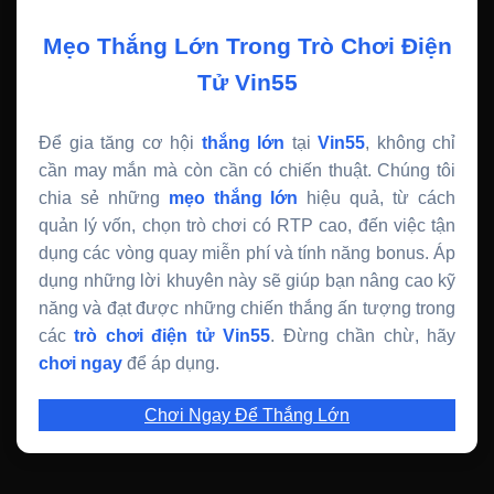
Mẹo
Thắng Lớn
Trong Trò Chơi Điện
Tử Vin55
Để gia tăng cơ hội
thắng lớn
tại
Vin55
, không chỉ
cần may mắn mà còn cần có chiến thuật. Chúng tôi
chia sẻ những
mẹo thắng lớn
hiệu quả, từ cách
quản lý vốn, chọn trò chơi có RTP cao, đến việc tận
dụng các vòng quay miễn phí và tính năng bonus. Áp
dụng những lời khuyên này sẽ giúp bạn nâng cao kỹ
năng và đạt được những chiến thắng ấn tượng trong
các
trò chơi điện tử Vin55
. Đừng chần chừ, hãy
chơi ngay
để áp dụng.
Chơi Ngay Để Thắng Lớn