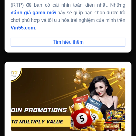
(RTP) để bạn có cái nhìn toàn diện nhất. Những
đánh giá game mới
này sẽ giúp bạn chọn được trò
chơi phù hợp và tối ưu hóa trải nghiệm của mình trên
Vin55.com
.
Tìm hiểu thêm