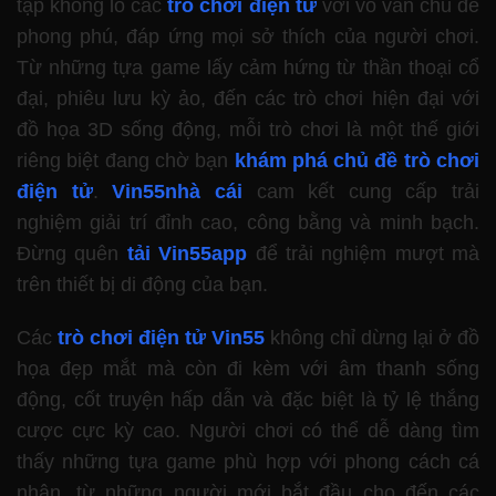
tập khổng lồ các
trò chơi điện tử
với vô vàn chủ đề
phong phú, đáp ứng mọi sở thích của người chơi.
Từ những tựa game lấy cảm hứng từ thần thoại cổ
đại, phiêu lưu kỳ ảo, đến các trò chơi hiện đại với
đồ họa 3D sống động, mỗi trò chơi là một thế giới
riêng biệt đang chờ bạn
khám phá chủ đề trò chơi
điện tử
.
Vin55nhà cái
cam kết cung cấp trải
nghiệm giải trí đỉnh cao, công bằng và minh bạch.
Đừng quên
tải Vin55app
để trải nghiệm mượt mà
trên thiết bị di động của bạn.
Các
trò chơi điện tử Vin55
không chỉ dừng lại ở đồ
họa đẹp mắt mà còn đi kèm với âm thanh sống
động, cốt truyện hấp dẫn và đặc biệt là tỷ lệ thắng
cược cực kỳ cao. Người chơi có thể dễ dàng tìm
thấy những tựa game phù hợp với phong cách cá
nhân, từ những người mới bắt đầu cho đến các