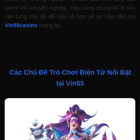
game thủ chuyên nghiệp. Hãy cùng chúng tôi đi sâu
vào từng chủ đề để hiểu rõ hơn về sự hấp dẫn mà
Vin55casino
mang lại.
Các Chủ Đề Trò Chơi Điện Tử Nổi Bật
tại Vin55