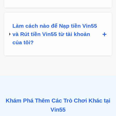
Làm cách nào để
Nạp tiền Vin55
+
và
Rút tiền Vin55
từ tài khoản
của tôi?
Khám Phá Thêm Các Trò Chơi Khác tại
Vin55