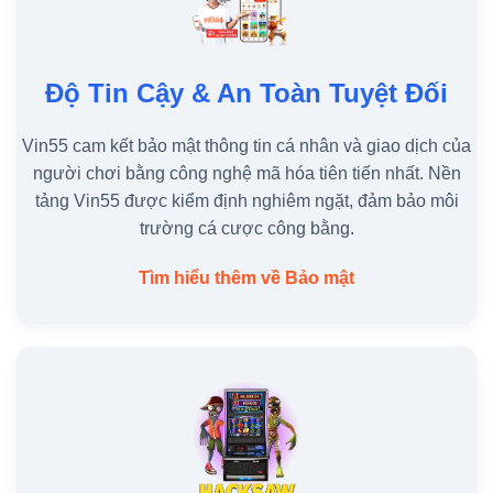
Độ Tin Cậy & An Toàn Tuyệt Đối
Vin55 cam kết bảo mật thông tin cá nhân và giao dịch của
người chơi bằng công nghệ mã hóa tiên tiến nhất. Nền
tảng Vin55 được kiểm định nghiêm ngặt, đảm bảo môi
trường cá cược công bằng.
Tìm hiểu thêm về Bảo mật