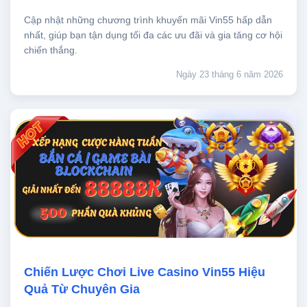
Cập nhật những chương trình khuyến mãi Vin55 hấp dẫn
nhất, giúp bạn tận dụng tối đa các ưu đãi và gia tăng cơ hội
chiến thắng.
Ngày 23 tháng 6 năm 2026
Chiến Lược Chơi Live Casino Vin55 Hiệu
Quả Từ Chuyên Gia