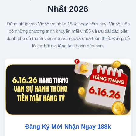
Nhất 2026
Đăng nhập vào Vin55 và nhận 188k ngay hôm nay! Vin55 luôn
có những chương trình khuyến mãi vin55 và ưu đãi đặc biệt
dành cho cả thành viên mới và người chơi thân thiết. Đừng bỏ
lỡ cơ hội gia tăng tài khoản của bạn.
Đăng Ký Mới Nhận Ngay 188k