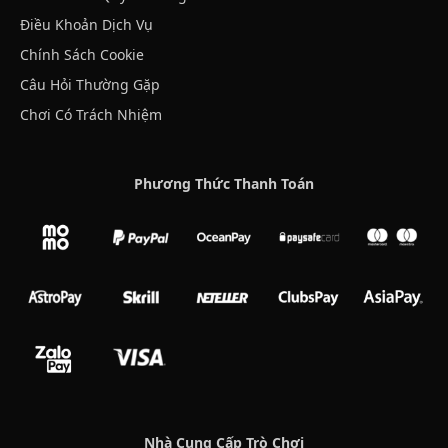
Điều Khoản Dịch Vụ
Chính Sách Cookie
Câu Hỏi Thường Gặp
Chơi Có Trách Nhiệm
Phương Thức Thanh Toán
Nhà Cung Cấp Trò Chơi