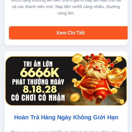
cả các thành viên mới. Nạp tiền vin55 càng nhiều, thưởng
càng lớn.
Xem Chi Tiết
Hoàn Trả Hàng Ngày Không Giới Hạn