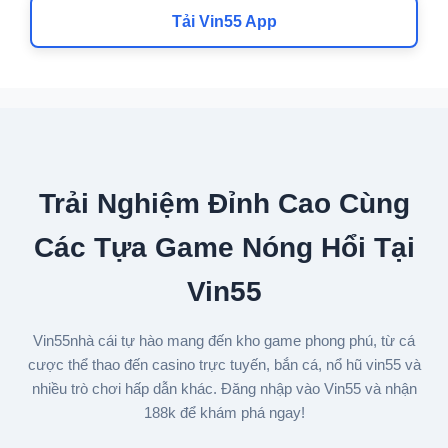
Tải Vin55 App
Trải Nghiệm Đỉnh Cao Cùng
Các Tựa Game Nóng Hổi Tại
Vin55
Vin55nhà cái tự hào mang đến kho game phong phú, từ cá
cược thể thao đến casino trực tuyến, bắn cá, nổ hũ vin55 và
nhiều trò chơi hấp dẫn khác. Đăng nhập vào Vin55 và nhận
188k để khám phá ngay!