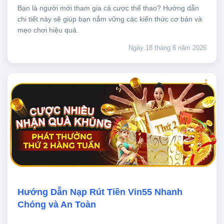
Bạn là người mới tham gia cá cược thể thao? Hướng dẫn
chi tiết này sẽ giúp bạn nắm vững các kiến thức cơ bản và
mẹo chơi hiệu quả.
Ngày 18 tháng 6 năm 2026
Hướng Dẫn Nạp Rút Tiền Vin55 Nhanh
Chóng và An Toàn