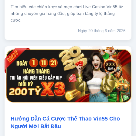
Tìm hiểu các chiến lược và mẹo chơi Live Casino Vin55 từ
những chuyên gia hàng đầu, giúp bạn tăng tỷ lệ thắng
cược.
Ngày 20 tháng 6 năm 2026
Hướng Dẫn Cá Cược Thể Thao Vin55 Cho
Người Mới Bắt Đầu