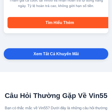
Tham gia cá cược tại Vin55 và nhận hoàn trả tự động hàng
ngày. Tỷ lệ hoàn trả cao, không giới hạn số tiền.
Tìm Hiểu Thêm
Xem Tất Cả Khuyến Mãi
Câu Hỏi Thường Gặp Về Vin55
Bạn có thắc mắc về Vin55? Dưới đây là những câu hỏi thường