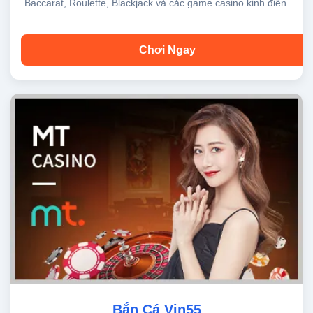
Baccarat, Roulette, Blackjack và các game casino kinh điển.
Chơi Ngay
Bắn Cá Vin55