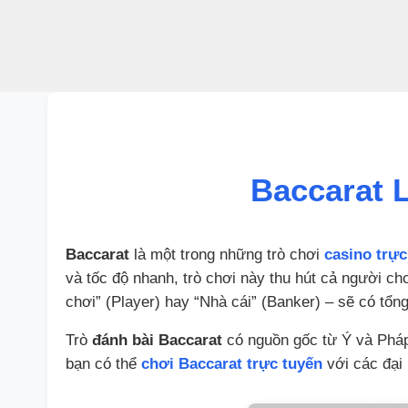
Baccarat 
Baccarat
là một trong những trò chơi
casino trực
và tốc độ nhanh, trò chơi này thu hút cả người c
chơi” (Player) hay “Nhà cái” (Banker) – sẽ có tổng
Trò
đánh bài Baccarat
có nguồn gốc từ Ý và Pháp,
bạn có thể
chơi Baccarat trực tuyến
với các đại