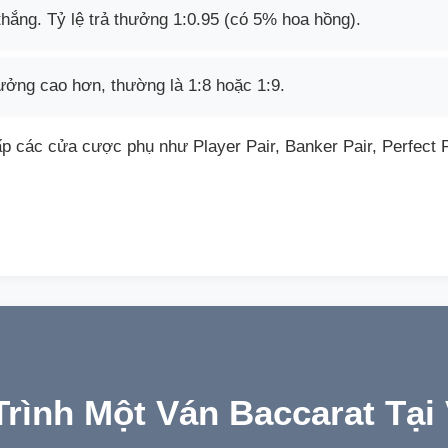
ắng. Tỷ lệ trả thưởng 1:0.95 (có 5% hoa hồng).
ưởng cao hơn, thường là 1:8 hoặc 1:9.
 các cửa cược phụ như Player Pair, Banker Pair, Perfect P
rình Một Ván Baccarat Tại