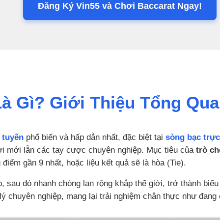
Đăng Ký Vin55 và Chơi Baccarat Ngay!
Là Gì? Giới Thiệu Tổng Qua
 tuyến
phổ biến và hấp dẫn nhất, đặc biệt tại
sòng bạc trực
hơi mới lẫn các tay cược chuyên nghiệp. Mục tiêu của
trò c
 điểm gần 9 nhất, hoặc liệu kết quả sẽ là hòa (Tie).
 sau đó nhanh chóng lan rộng khắp thế giới, trở thành biểu
 lý chuyên nghiệp, mang lại trải nghiệm chân thực như đang