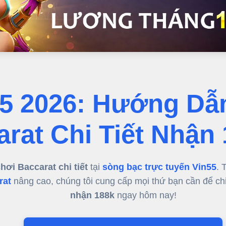
5 2026: Hướng Dẫ
rat Chi Tiết Nhận 
ơi Baccarat chi tiết
tại
sòng bạc trực tuyến Vin55
. 
rat
nâng cao, chúng tôi cung cấp mọi thứ bạn cần để ch
nhận 188k
ngay hôm nay!