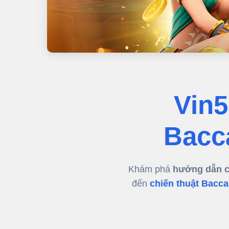
Vin5
Bacca
Khám phá
hướng dẫn ch
đến
chiến thuật Bacca