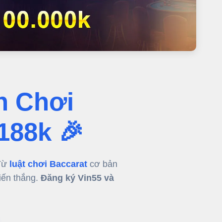
n Chơi
188k 🎉
Từ
luật chơi Baccarat
cơ bản
iến thắng.
Đăng ký Vin55 và