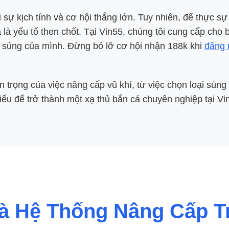
 sự kịch tính và cơ hội thắng lớn. Tuy nhiên, để thực s
á
là yếu tố then chốt. Tại Vin55, chúng tôi cung cấp ch
h súng của mình. Đừng bỏ lỡ cơ hội nhận 188k khi
đăng 
an trọng của việc nâng cấp vũ khí, từ việc chọn loại sú
ểu để trở thành một xạ thủ bắn cá chuyên nghiệp tại Vi
Và Hệ Thống Nâng Cấp T