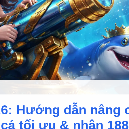
26: Hướng dẫn nâng c
 cá tối ưu & nhận 188