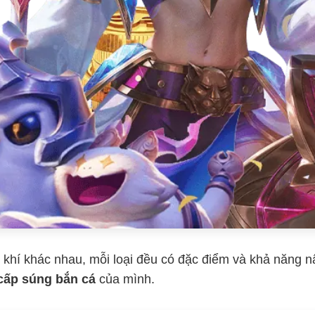
ũ khí khác nhau, mỗi loại đều có đặc điểm và khả năng nâ
cấp súng bắn cá
của mình.