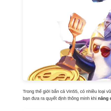
Trong thế giới bắn cá Vin55, có nhiều loại v
bạn đưa ra quyết định thông minh khi
nâng 