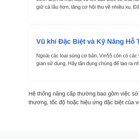
giữ cá lâu hơn, tăng cơ hội thu về nhiều xu. Đ
Vũ khí Đặc Biệt và Kỹ Năng Hỗ 
Ngoài các loại súng cơ bản, Vin55 còn có các 
gian sử dụng. Hãy tận dụng chúng để tạo ra n
Hệ thống nâng cấp thường bao gồm việc sử d
thương, tốc độ hoặc hiệu ứng đặc biệt của v