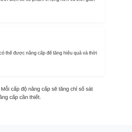
 có thể được nâng cấp để tăng hiệu quả và thời
Mỗi cấp độ nâng cấp sẽ tăng chỉ số sát
ng cấp cần thiết.